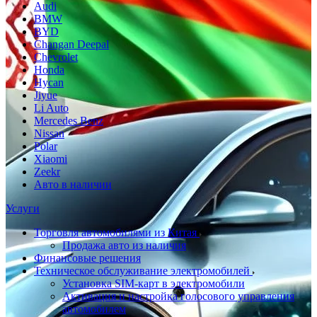
Audi
BMW
BYD
Changan Deepal
Chevrolet
Honda
Hycan
Jiyue
Li Auto
Mercedes Benz
Nissan
Polar
Xiaomi
Zeekr
Авто в наличии
Услуги
Торговля автомобилями из Китая
Продажа авто из наличия
Финансовые решения
Техническое обслуживание электромобилей
Установка SIM-карт в электромобили
Активация и настройка голосового управления
автомобилем