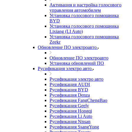
Активация и настройка голосового
управления автомобилем
Установка голосового помощника
BYD
Установка голосового помощника
Lixiang (LI Auto)
Установка голосового помощника
Zeekr
Обновление ПО электроавто
Обновление ПО электроавто
Установка обновлений ПО
Русификация электро авто
Русификация электро авто
Русификация AUDI
Русификация BYD
Русификация Denza
Русификация FangChengBao
Русификация Geely
Русификация Hongqi
Русификация Li Auto
Русификация Nissan
Русификация SsangYong