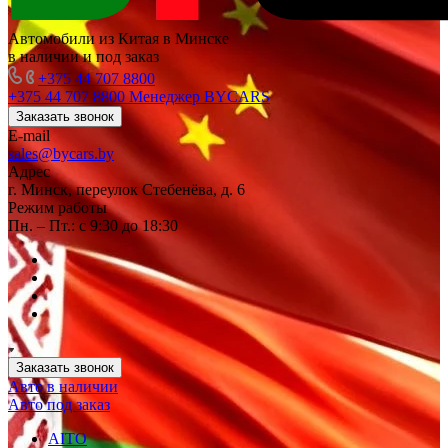
Автомобили из Китая в Минске
в наличии и под заказ
+375 44 707 8800
+375 44 707 8800
Менеджер BYCARS
Заказать звонок
E-mail
sales@bycars.by
Адрес
г. Минск, переулок Стебенёва, д. 6
Режим работы
Пн. – Пт.: с 9:30 до 18:30
Заказать звонок
Авто в наличии
Авто под заказ
AITO