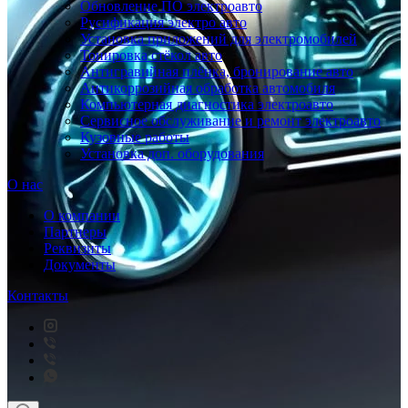
Обновление ПО электроавто
Русификация электро авто
Установка приложений для электромобилей
Тонировка стёкол авто
Антигравийная плёнка, бронирование авто
Антикоррозийная обработка автомобиля
Компьютерная диагностика электроавто
Сервисное обслуживание и ремонт электроавто
Кузовные работы
Установка доп. оборудования
О нас
О компании
Партнеры
Реквизиты
Документы
Контакты