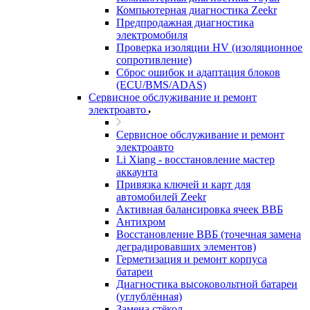
Компьютерная диагностика Zeekr
Предпродажная диагностика
электромобиля
Проверка изоляции HV (изоляционное
сопротивление)
Сброс ошибок и адаптация блоков
(ECU/BMS/ADAS)
Сервисное обслуживание и ремонт
электроавто
Сервисное обслуживание и ремонт
электроавто
Li Xiang - восстановление мастер
аккаунта
Привязка ключей и карт для
автомобилей Zeekr
Активная балансировка ячеек ВВБ
Антихром
Восстановление ВВБ (точечная замена
деградировавших элементов)
Герметизация и ремонт корпуса
батареи
Диагностика высоковольтной батареи
(углублённая)
Замена стёкол