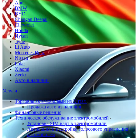
Audi
BMW
BYD
Changan Deepal
Chevrolet
Honda
Hycan
Jiyue
Li Auto
Mercedes Benz
Nissan
Polar
Xiaomi
Zeekr
Авто в наличии
Услуги
Торговля автомобилями из Китая
Продажа авто из наличия
Финансовые решения
Техническое обслуживание электромобилей
Установка SIM-карт в электромобили
Активация и настройка голосового управления
автомобилем