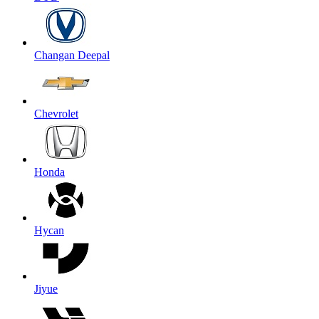
Changan Deepal
Chevrolet
Honda
Hycan
Jiyue