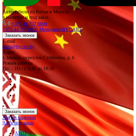
Автомобили из Китая в Минске
в наличии и под заказ
+375 44 707 8800
+375 44 707 8800
Менеджер BYCARS
Заказать звонок
E-mail
sales@bycars.by
Адрес
г. Минск, переулок Стебенёва, д. 6
Режим работы
Пн. – Пт.: с 9:30 до 18:30
Заказать звонок
Авто в наличии
Авто под заказ
AITO