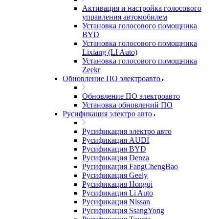
Активация и настройка голосового
управления автомобилем
Установка голосового помощника
BYD
Установка голосового помощника
Lixiang (LI Auto)
Установка голосового помощника
Zeekr
Обновление ПО электроавто
Обновление ПО электроавто
Установка обновлений ПО
Русификация электро авто
Русификация электро авто
Русификация AUDI
Русификация BYD
Русификация Denza
Русификация FangChengBao
Русификация Geely
Русификация Hongqi
Русификация Li Auto
Русификация Nissan
Русификация SsangYong