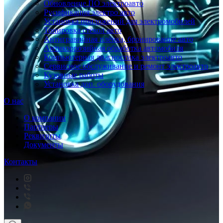
Обновление ПО электроавто
Русификация электро авто
Установка приложений для электромобилей
Тонировка стёкол авто
Антигравийная плёнка, бронирование авто
Антикоррозийная обработка автомобиля
Компьютерная диагностика электроавто
Сервисное обслуживание и ремонт электроавто
Кузовные работы
Установка доп. оборудования
О нас
О компании
Партнеры
Реквизиты
Документы
Контакты