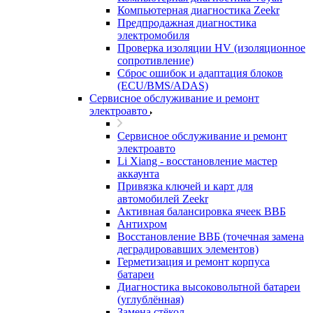
Компьютерная диагностика Zeekr
Предпродажная диагностика
электромобиля
Проверка изоляции HV (изоляционное
сопротивление)
Сброс ошибок и адаптация блоков
(ECU/BMS/ADAS)
Сервисное обслуживание и ремонт
электроавто
Сервисное обслуживание и ремонт
электроавто
Li Xiang - восстановление мастер
аккаунта
Привязка ключей и карт для
автомобилей Zeekr
Активная балансировка ячеек ВВБ
Антихром
Восстановление ВВБ (точечная замена
деградировавших элементов)
Герметизация и ремонт корпуса
батареи
Диагностика высоковольтной батареи
(углублённая)
Замена стёкол