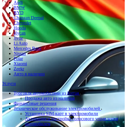
Audi
BMW
BYD
Changan Deepal
Chevrolet
Honda
Hycan
Jiyue
Li Auto
Mercedes Benz
Nissan
Polar
Xiaomi
Zeekr
Авто в наличии
Услуги
Торговля автомобилями из Китая
Продажа авто из наличия
Финансовые решения
Техническое обслуживание электромобилей
Установка SIM-карт в электромобили
Активация и настройка голосового управления
автомобилем