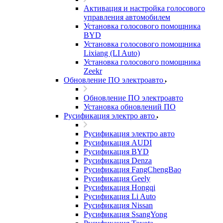
Активация и настройка голосового
управления автомобилем
Установка голосового помощника
BYD
Установка голосового помощника
Lixiang (LI Auto)
Установка голосового помощника
Zeekr
Обновление ПО электроавто
Обновление ПО электроавто
Установка обновлений ПО
Русификация электро авто
Русификация электро авто
Русификация AUDI
Русификация BYD
Русификация Denza
Русификация FangChengBao
Русификация Geely
Русификация Hongqi
Русификация Li Auto
Русификация Nissan
Русификация SsangYong