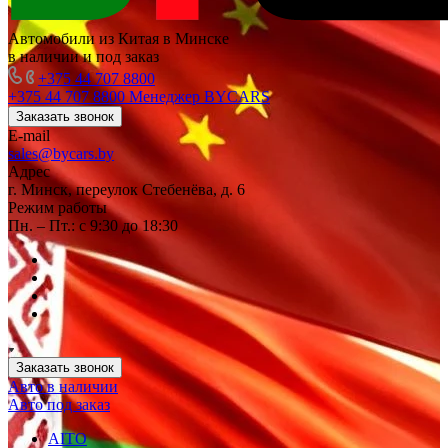
Автомобили из Китая в Минске
в наличии и под заказ
+375 44 707 8800
+375 44 707 8800
Менеджер BYCARS
Заказать звонок
E-mail
sales@bycars.by
Адрес
г. Минск, переулок Стебенёва, д. 6
Режим работы
Пн. – Пт.: с 9:30 до 18:30
Заказать звонок
Авто в наличии
Авто под заказ
AITO