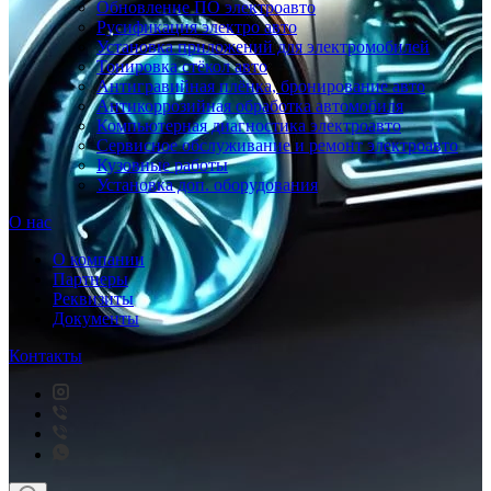
Обновление ПО электроавто
Русификация электро авто
Установка приложений для электромобилей
Тонировка стёкол авто
Антигравийная плёнка, бронирование авто
Антикоррозийная обработка автомобиля
Компьютерная диагностика электроавто
Сервисное обслуживание и ремонт электроавто
Кузовные работы
Установка доп. оборудования
О нас
О компании
Партнеры
Реквизиты
Документы
Контакты