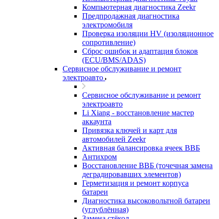
Компьютерная диагностика Zeekr
Предпродажная диагностика
электромобиля
Проверка изоляции HV (изоляционное
сопротивление)
Сброс ошибок и адаптация блоков
(ECU/BMS/ADAS)
Сервисное обслуживание и ремонт
электроавто
Сервисное обслуживание и ремонт
электроавто
Li Xiang - восстановление мастер
аккаунта
Привязка ключей и карт для
автомобилей Zeekr
Активная балансировка ячеек ВВБ
Антихром
Восстановление ВВБ (точечная замена
деградировавших элементов)
Герметизация и ремонт корпуса
батареи
Диагностика высоковольтной батареи
(углублённая)
Замена стёкол