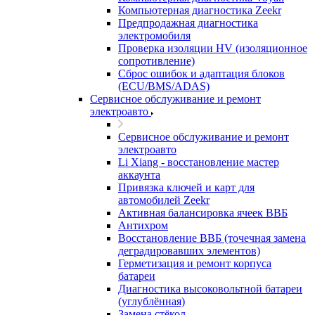
Компьютерная диагностика Zeekr
Предпродажная диагностика
электромобиля
Проверка изоляции HV (изоляционное
сопротивление)
Сброс ошибок и адаптация блоков
(ECU/BMS/ADAS)
Сервисное обслуживание и ремонт
электроавто
Сервисное обслуживание и ремонт
электроавто
Li Xiang - восстановление мастер
аккаунта
Привязка ключей и карт для
автомобилей Zeekr
Активная балансировка ячеек ВВБ
Антихром
Восстановление ВВБ (точечная замена
деградировавших элементов)
Герметизация и ремонт корпуса
батареи
Диагностика высоковольтной батареи
(углублённая)
Замена стёкол