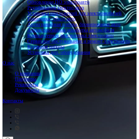
Обновление ПО электроавто
Русификация электро авто
Установка приложений для электромобилей
Тонировка стёкол авто
Антигравийная плёнка, бронирование авто
Антикоррозийная обработка автомобиля
Компьютерная диагностика электроавто
Сервисное обслуживание и ремонт электроавто
Кузовные работы
Установка доп. оборудования
О нас
О компании
Партнеры
Реквизиты
Документы
Контакты