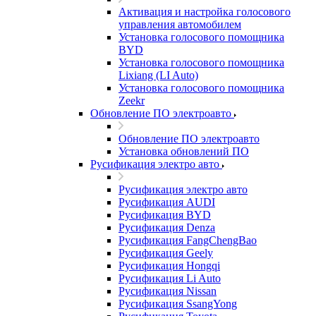
Активация и настройка голосового
управления автомобилем
Установка голосового помощника
BYD
Установка голосового помощника
Lixiang (LI Auto)
Установка голосового помощника
Zeekr
Обновление ПО электроавто
Обновление ПО электроавто
Установка обновлений ПО
Русификация электро авто
Русификация электро авто
Русификация AUDI
Русификация BYD
Русификация Denza
Русификация FangChengBao
Русификация Geely
Русификация Hongqi
Русификация Li Auto
Русификация Nissan
Русификация SsangYong