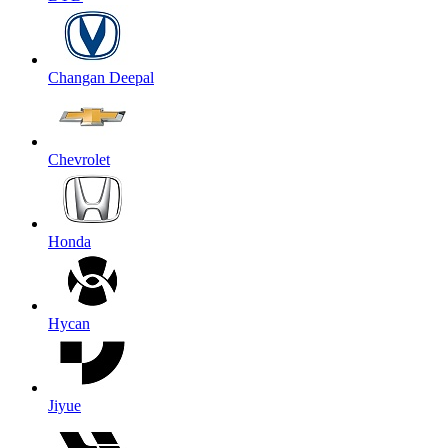
Changan Deepal
Chevrolet
Honda
Hycan
Jiyue