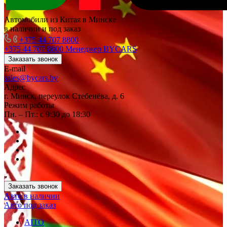
Автомобили из Китая в Минске
в наличии и под заказ
+375 44 707 8800
+375 44 707 8800
Менеджер BYCARS
Заказать звонок
E-mail
sales@bycars.by
Адрес
г. Минск, переулок Стебенёва, д. 6
Режим работы
Пн. – Пт.: с 9:30 до 18:30
Заказать звонок
Авто в наличии
Авто под заказ
AITO