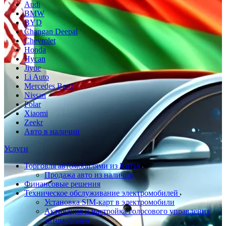
Audi
BMW
BYD
Changan Deepal
Chevrolet
Honda
Hycan
Jiyue
Li Auto
Mercedes Benz
Nissan
Polar
Xiaomi
Zeekr
Авто в наличии
Услуги
Торговля автомобилями из Китая
Продажа авто из наличия
Финансовые решения
Техническое обслуживание электромобилей
Установка SIM-карт в электромобили
Активация и настройка голосового управления
автомобилем