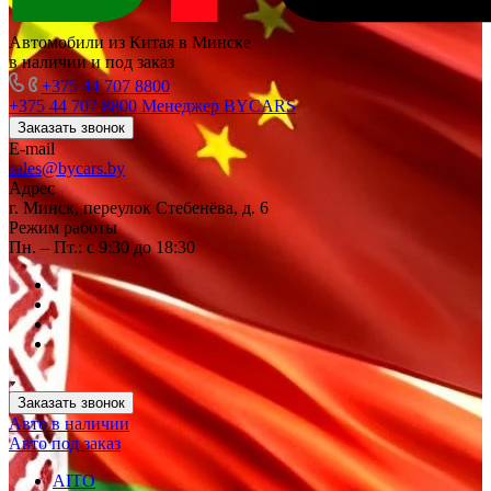
Автомобили из Китая в Минске
в наличии и под заказ
+375 44 707 8800
+375 44 707 8800
Менеджер BYCARS
Заказать звонок
E-mail
sales@bycars.by
Адрес
г. Минск, переулок Стебенёва, д. 6
Режим работы
Пн. – Пт.: с 9:30 до 18:30
Заказать звонок
Авто в наличии
Авто под заказ
AITO