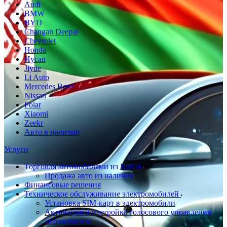
Audi
BMW
BYD
Changan Deepal
Chevrolet
Honda
Hycan
Jiyue
Li Auto
Mercedes Benz
Nissan
Polar
Xiaomi
Zeekr
Авто в наличии
Услуги
Торговля автомобилями из Китая
Продажа авто из наличия
Финансовые решения
Техническое обслуживание электромобилей
Установка SIM-карт в электромобили
Активация и настройка голосового управления
автомобилем