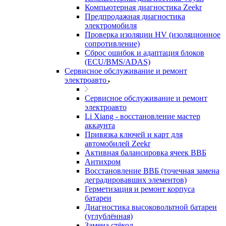
Компьютерная диагностика Zeekr
Предпродажная диагностика
электромобиля
Проверка изоляции HV (изоляционное
сопротивление)
Сброс ошибок и адаптация блоков
(ECU/BMS/ADAS)
Сервисное обслуживание и ремонт
электроавто
Сервисное обслуживание и ремонт
электроавто
Li Xiang - восстановление мастер
аккаунта
Привязка ключей и карт для
автомобилей Zeekr
Активная балансировка ячеек ВВБ
Антихром
Восстановление ВВБ (точечная замена
деградировавших элементов)
Герметизация и ремонт корпуса
батареи
Диагностика высоковольтной батареи
(углублённая)
Замена стёкол