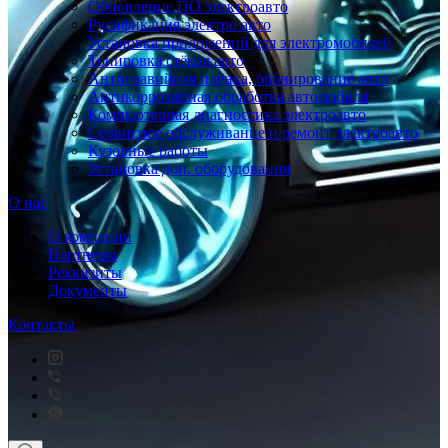
Обновление ПО электроавто
Русификация электро авто
Установка приложений для электромобилей
Тонировка стёкол авто
Антигравийная плёнка, бронирование авто
Антикоррозийная обработка автомобиля
Компьютерная диагностика электроавто
Сервисное обслуживание и ремонт электроавто
Кузовные работы
Установка доп. оборудования
О нас
О компании
Партнеры
Реквизиты
Документы
Контакты