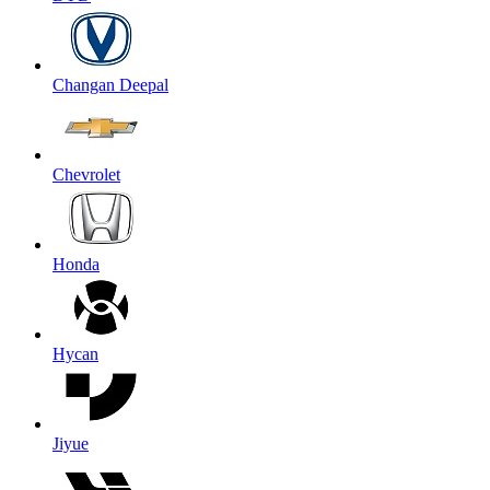
Changan Deepal
Chevrolet
Honda
Hycan
Jiyue