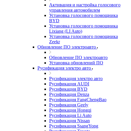
Активация и настройка голосового
управления автомобилем
Установка голосового помощника
BYD
Установка голосового помощника
Lixiang (LI Auto)
Установка голосового помощника
Zeekr
Обновление ПО электроавто
Обновление ПО электроавто
Установка обновлений ПО
Русификация электро авто
Русификация электро авто
Русификация AUDI
Русификация BYD
Русификация Denza
Русификация FangChengBao
Русификация Geely
Русификация Hongqi
Русификация Li Auto
Русификация Nissan
Русификация SsangYong