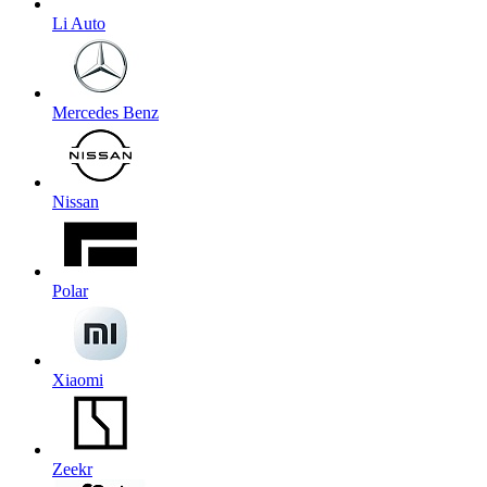
Li Auto
Mercedes Benz
Nissan
Polar
Xiaomi
Zeekr