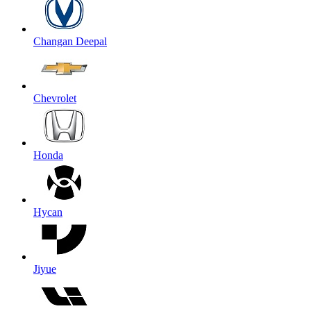
Changan Deepal
Chevrolet
Honda
Hycan
Jiyue