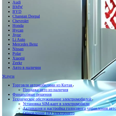
Audi
BMW
BYD
Changan Deepal
Chevrolet
Honda
Hycan
Jiyue
Li Auto
Mercedes Benz
Nissan
Polar
Xiaomi
Zeekr
Авто в наличии
Услуги
Торговля автомобилями из Китая
Продажа авто из наличия
Финансовые решения
Техническое обслуживание электромобилей
Установка SIM-карт в электромобили
Активация и настройка голосового управления ав
Обновление ПО электроавто