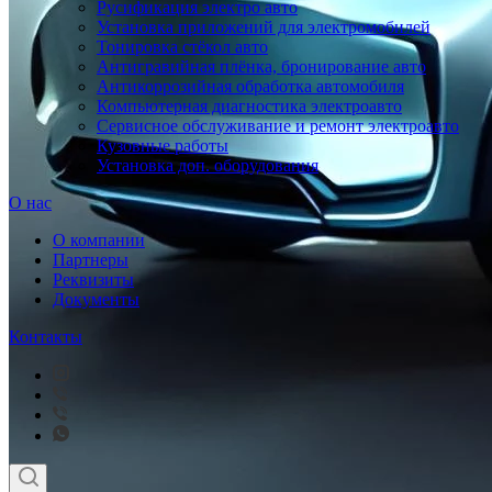
Русификация электро авто
Установка приложений для электромобилей
Тонировка стёкол авто
Антигравийная плёнка, бронирование авто
Антикоррозийная обработка автомобиля
Компьютерная диагностика электроавто
Сервисное обслуживание и ремонт электроавто
Кузовные работы
Установка доп. оборудования
О нас
О компании
Партнеры
Реквизиты
Документы
Контакты