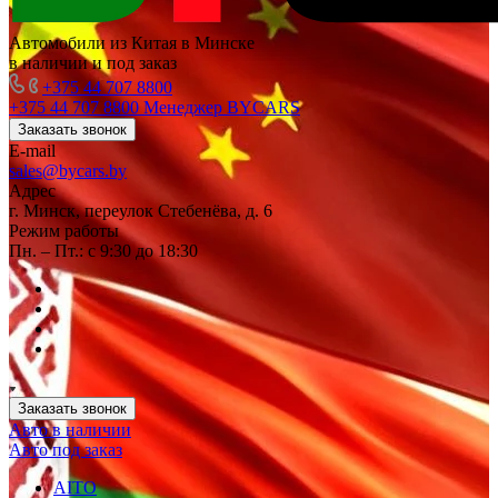
Автомобили из Китая в Минске
в наличии и под заказ
+375 44 707 8800
+375 44 707 8800
Менеджер BYCARS
Заказать звонок
E-mail
sales@bycars.by
Адрес
г. Минск, переулок Стебенёва, д. 6
Режим работы
Пн. – Пт.: с 9:30 до 18:30
Заказать звонок
Авто в наличии
Авто под заказ
AITO