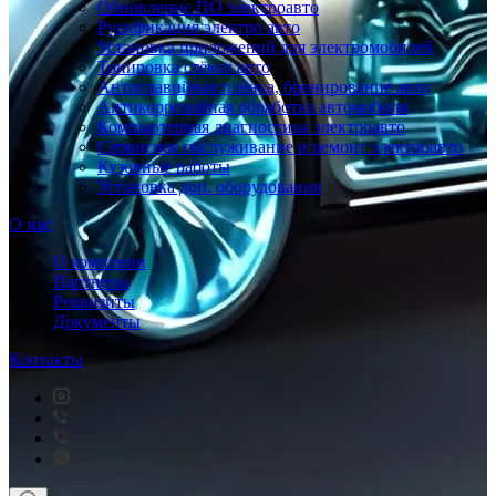
Обновление ПО электроавто
Русификация электро авто
Установка приложений для электромобилей
Тонировка стёкол авто
Антигравийная плёнка, бронирование авто
Антикоррозийная обработка автомобиля
Компьютерная диагностика электроавто
Сервисное обслуживание и ремонт электроавто
Кузовные работы
Установка доп. оборудования
О нас
О компании
Партнеры
Реквизиты
Документы
Контакты