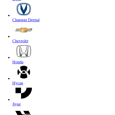
Changan Deepal
Chevrolet
Honda
Hycan
Jiyue