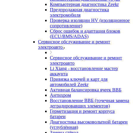
Компьютерная диагностика Zeekr
Предпродажная диагностика
электромобиля
Проверка изоляции HV (изоляционное
сопротивление)
Сброс ошибок и адаптация блоков
(ECU/BMS/ADAS)
Сервисное обслуживание и ремонт
электроавто
Сервисное обслуживание и ремонт
электроавто
Li Xiang - восстановление мастер
аккаунта
Привязка ключей и карт для
автомобилей Zeekr
Активная балансировка ячеек ВВБ
Антихром
Восстановление ВВБ (точечная замена
деградировавших элементов)
Герметизация и ремонт корпуса
батареи
Диагностика высоковольтной батареи
(углублённая)
Замена стёкол