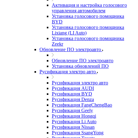
Активация и настройка голосового
управления автомобилем
Установка голосового помощника
BYD
Установка голосового помощника
Lixiang (LI Auto)
Установка голосового помощника
Zeekr
Обновление ПО электроавто
Обновление ПО электроавто
Установка обновлений ПО
Русификация электро авто
Русификация электро авто
Русификация AUDI
Русификация BYD
Русификация Denza
Русификация FangChengBao
Русификация Geely
Русификация Hongqi
Русификация Li Auto
Русификация Nissan
Русификация SsangYong