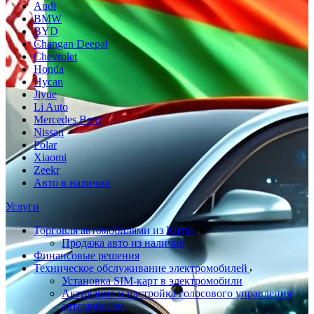
Audi
BMW
BYD
Changan Deepal
Chevrolet
Honda
Hycan
Jiyue
Li Auto
Mercedes Benz
Nissan
Polar
Xiaomi
Zeekr
Авто в наличии
Услуги
Торговля автомобилями из Китая
Продажа авто из наличия
Финансовые решения
Техническое обслуживание электромобилей
Установка SIM-карт в электромобили
Активация и настройка голосового управления
автомобилем