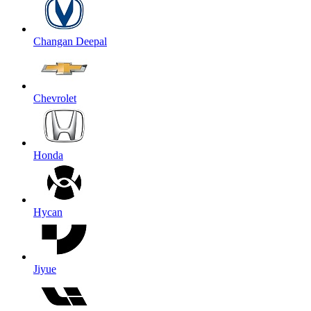
Changan Deepal
Chevrolet
Honda
Hycan
Jiyue