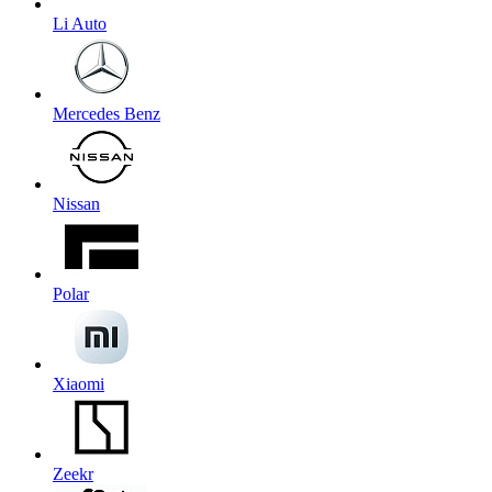
Li Auto
Mercedes Benz
Nissan
Polar
Xiaomi
Zeekr