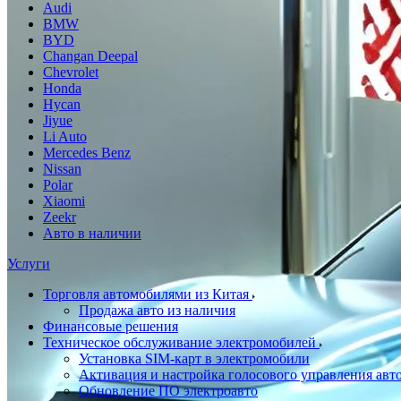
Audi
BMW
BYD
Changan Deepal
Chevrolet
Honda
Hycan
Jiyue
Li Auto
Mercedes Benz
Nissan
Polar
Xiaomi
Zeekr
Авто в наличии
Услуги
Торговля автомобилями из Китая
Продажа авто из наличия
Финансовые решения
Техническое обслуживание электромобилей
Установка SIM-карт в электромобили
Активация и настройка голосового управления ав
Обновление ПО электроавто