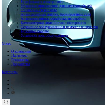
Русификация электро авто
Установка приложений для электромобилей
Тонировка стёкол авто
Антигравийная плёнка, бронирование авто
Антикоррозийная обработка автомобиля
Компьютерная диагностика электроавто
Сервисное обслуживание и ремонт электроавто
Кузовные работы
Установка доп. оборудования
О нас
О компании
Партнеры
Реквизиты
Документы
Контакты