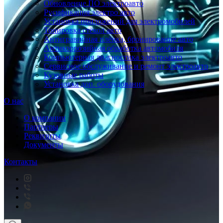
Обновление ПО электроавто
Русификация электро авто
Установка приложений для электромобилей
Тонировка стёкол авто
Антигравийная плёнка, бронирование авто
Антикоррозийная обработка автомобиля
Компьютерная диагностика электроавто
Сервисное обслуживание и ремонт электроавто
Кузовные работы
Установка доп. оборудования
О нас
О компании
Партнеры
Реквизиты
Документы
Контакты