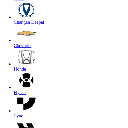
Changan Deepal
Chevrolet
Honda
Hycan
Jiyue