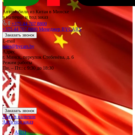
Автомобили из Китая в Минске
в наличии и под заказ
+375 44 707 8800
+375 44 707 8800
Менеджер BYCARS
Заказать звонок
E-mail
sales@bycars.by
Адрес
г. Минск, переулок Стебенёва, д. 6
Режим работы
Пн. – Пт.: с 9:30 до 18:30
Заказать звонок
Авто в наличии
Авто под заказ
AITO