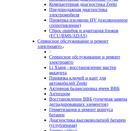
Компьютерная диагностика Zeekr
Предпродажная диагностика
электромобиля
Проверка изоляции HV (изоляционное
сопротивление)
Сброс ошибок и адаптация блоков
(ECU/BMS/ADAS)
Сервисное обслуживание и ремонт
электроавто
Сервисное обслуживание и ремонт
электроавто
Li Xiang - восстановление мастер
аккаунта
Привязка ключей и карт для
автомобилей Zeekr
Активная балансировка ячеек ВВБ
Антихром
Восстановление ВВБ (точечная замена
деградировавших элементов)
Герметизация и ремонт корпуса
батареи
Диагностика высоковольтной батареи
(углублённая)
Замена стёкол