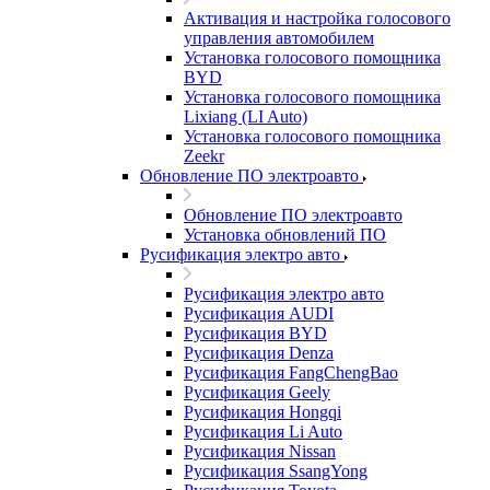
Активация и настройка голосового
управления автомобилем
Установка голосового помощника
BYD
Установка голосового помощника
Lixiang (LI Auto)
Установка голосового помощника
Zeekr
Обновление ПО электроавто
Обновление ПО электроавто
Установка обновлений ПО
Русификация электро авто
Русификация электро авто
Русификация AUDI
Русификация BYD
Русификация Denza
Русификация FangChengBao
Русификация Geely
Русификация Hongqi
Русификация Li Auto
Русификация Nissan
Русификация SsangYong