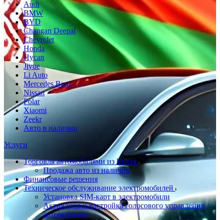
Audi
BMW
BYD
Changan Deepal
Chevrolet
Honda
Hycan
Jiyue
Li Auto
Mercedes Benz
Nissan
Polar
Xiaomi
Zeekr
Авто в наличии
Услуги
Торговля автомобилями из Китая
Продажа авто из наличия
Финансовые решения
Техническое обслуживание электромобилей
Установка SIM-карт в электромобили
Активация и настройка голосового управления
автомобилем