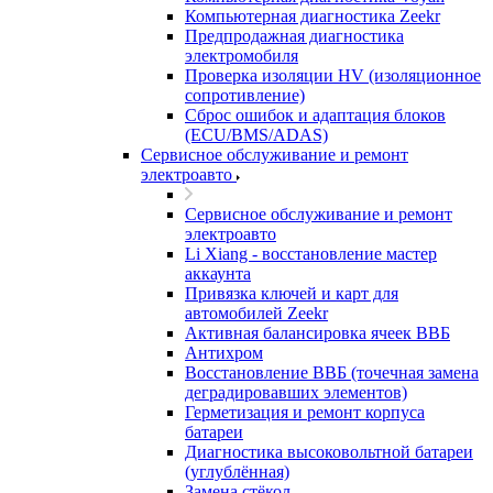
Компьютерная диагностика Zeekr
Предпродажная диагностика
электромобиля
Проверка изоляции HV (изоляционное
сопротивление)
Сброс ошибок и адаптация блоков
(ECU/BMS/ADAS)
Сервисное обслуживание и ремонт
электроавто
Сервисное обслуживание и ремонт
электроавто
Li Xiang - восстановление мастер
аккаунта
Привязка ключей и карт для
автомобилей Zeekr
Активная балансировка ячеек ВВБ
Антихром
Восстановление ВВБ (точечная замена
деградировавших элементов)
Герметизация и ремонт корпуса
батареи
Диагностика высоковольтной батареи
(углублённая)
Замена стёкол