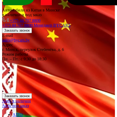
Автомобили из Китая в Минске
в наличии и под заказ
+375 44 707 8800
+375 44 707 8800
Менеджер BYCARS
Заказать звонок
E-mail
sales@bycars.by
Адрес
г. Минск, переулок Стебенёва, д. 6
Режим работы
Пн. – Пт.: с 9:30 до 18:30
Заказать звонок
Авто в наличии
Авто под заказ
AITO