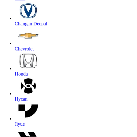
Changan Deepal
Chevrolet
Honda
Hycan
Jiyue