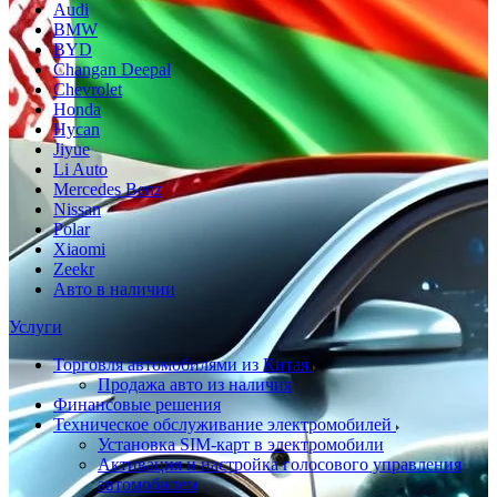
Audi
BMW
BYD
Changan Deepal
Chevrolet
Honda
Hycan
Jiyue
Li Auto
Mercedes Benz
Nissan
Polar
Xiaomi
Zeekr
Авто в наличии
Услуги
Торговля автомобилями из Китая
Продажа авто из наличия
Финансовые решения
Техническое обслуживание электромобилей
Установка SIM-карт в электромобили
Активация и настройка голосового управления
автомобилем