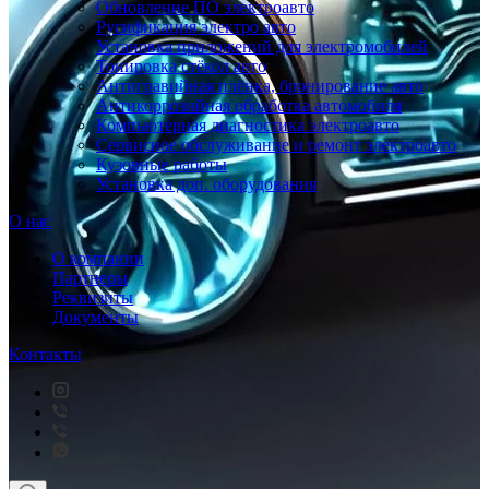
Обновление ПО электроавто
Русификация электро авто
Установка приложений для электромобилей
Тонировка стёкол авто
Антигравийная плёнка, бронирование авто
Антикоррозийная обработка автомобиля
Компьютерная диагностика электроавто
Сервисное обслуживание и ремонт электроавто
Кузовные работы
Установка доп. оборудования
О нас
О компании
Партнеры
Реквизиты
Документы
Контакты