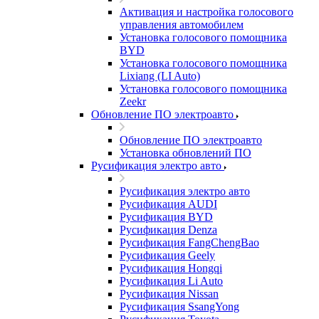
Активация и настройка голосового
управления автомобилем
Установка голосового помощника
BYD
Установка голосового помощника
Lixiang (LI Auto)
Установка голосового помощника
Zeekr
Обновление ПО электроавто
Обновление ПО электроавто
Установка обновлений ПО
Русификация электро авто
Русификация электро авто
Русификация AUDI
Русификация BYD
Русификация Denza
Русификация FangChengBao
Русификация Geely
Русификация Hongqi
Русификация Li Auto
Русификация Nissan
Русификация SsangYong