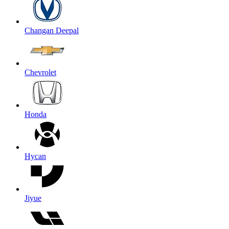
Changan Deepal
Chevrolet
Honda
Hycan
Jiyue