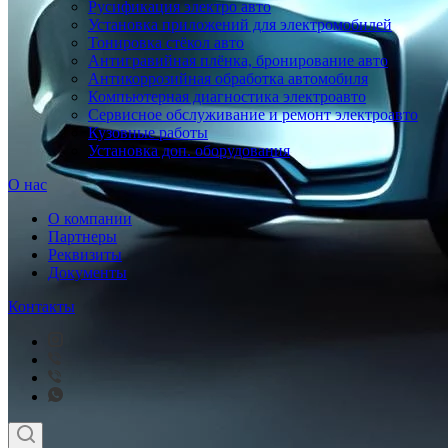
Русификация электро авто
Установка приложений для электромобилей
Тонировка стёкол авто
Антигравийная плёнка, бронирование авто
Антикоррозийная обработка автомобиля
Компьютерная диагностика электроавто
Сервисное обслуживание и ремонт электроавто
Кузовные работы
Установка доп. оборудования
О нас
О компании
Партнеры
Реквизиты
Документы
Контакты