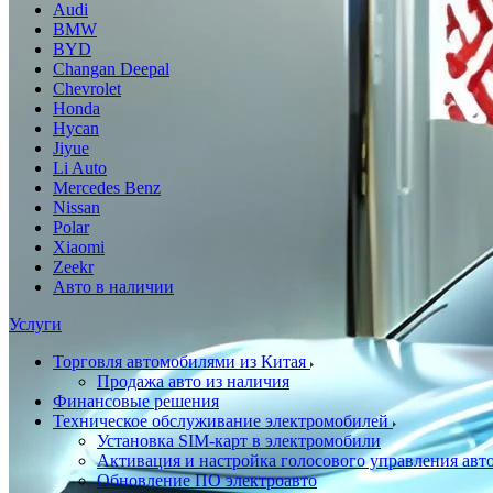
Audi
BMW
BYD
Changan Deepal
Chevrolet
Honda
Hycan
Jiyue
Li Auto
Mercedes Benz
Nissan
Polar
Xiaomi
Zeekr
Авто в наличии
Услуги
Торговля автомобилями из Китая
Продажа авто из наличия
Финансовые решения
Техническое обслуживание электромобилей
Установка SIM-карт в электромобили
Активация и настройка голосового управления ав
Обновление ПО электроавто