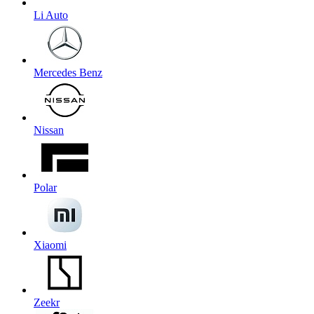
Li Auto
Mercedes Benz
Nissan
Polar
Xiaomi
Zeekr