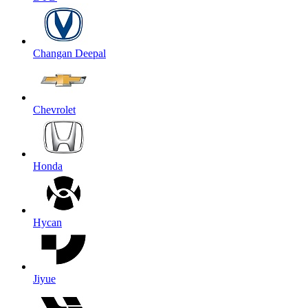
Changan Deepal
Chevrolet
Honda
Hycan
Jiyue