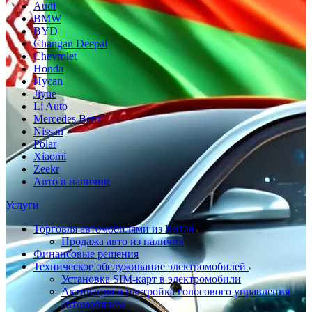
Audi
BMW
BYD
Changan Deepal
Chevrolet
Honda
Hycan
Jiyue
Li Auto
Mercedes Benz
Nissan
Polar
Xiaomi
Zeekr
Авто в наличии
Услуги
Торговля автомобилями из Китая
Продажа авто из наличия
Финансовые решения
Техническое обслуживание электромобилей
Установка SIM-карт в электромобили
Активация и настройка голосового управления
автомобилем