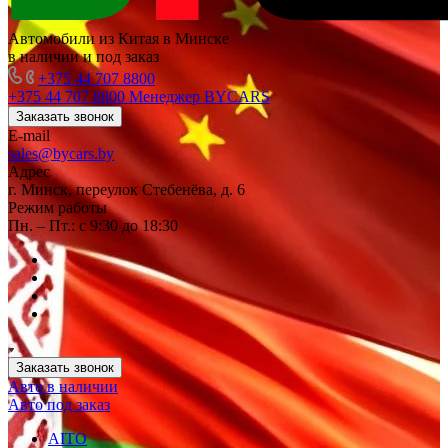
Автомобили из Китая в Минске
в наличии и под заказ
+375 44 707 8800
+375 44 707 8800
Менеджер BYCARS
Заказать звонок
E-mail
sales@bycars.by
Адрес
г. Минск, переулок Стебенёва, д. 6
Режим работы
Пн. – Пт.: с 9:30 до 18:30
Заказать звонок
Авто в наличии
Авто под заказ
AITO