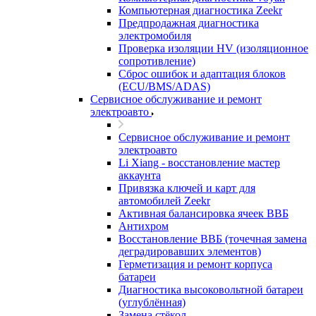
Компьютерная диагностика Zeekr
Предпродажная диагностика
электромобиля
Проверка изоляции HV (изоляционное
сопротивление)
Сброс ошибок и адаптация блоков
(ECU/BMS/ADAS)
Сервисное обслуживание и ремонт
электроавто
Сервисное обслуживание и ремонт
электроавто
Li Xiang - восстановление мастер
аккаунта
Привязка ключей и карт для
автомобилей Zeekr
Активная балансировка ячеек ВВБ
Антихром
Восстановление ВВБ (точечная замена
деградировавших элементов)
Герметизация и ремонт корпуса
батареи
Диагностика высоковольтной батареи
(углублённая)
Замена стёкол