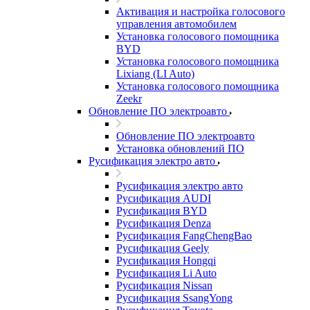
Активация и настройка голосового
управления автомобилем
Установка голосового помощника
BYD
Установка голосового помощника
Lixiang (LI Auto)
Установка голосового помощника
Zeekr
Обновление ПО электроавто
Обновление ПО электроавто
Установка обновлений ПО
Русификация электро авто
Русификация электро авто
Русификация AUDI
Русификация BYD
Русификация Denza
Русификация FangChengBao
Русификация Geely
Русификация Hongqi
Русификация Li Auto
Русификация Nissan
Русификация SsangYong