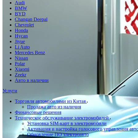
Audi
BMW
BYD
Changan Deepal
Chevrolet
Honda
Hycan
Jiyue
Li Auto
Mercedes Benz
Nissan
Polar
Xiaomi
Zeekr
Авто в наличии
Услуги
Торговля автомобилями из Китая
Продажа авто из наличия
Финансовые решения
Техническое обслуживание электромобилей
Установка SIM-карт в электромобили
Активация и настройка голосового управления ав
Обновление ПО электроавто