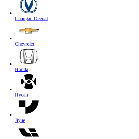
Changan Deepal
Chevrolet
Honda
Hycan
Jiyue