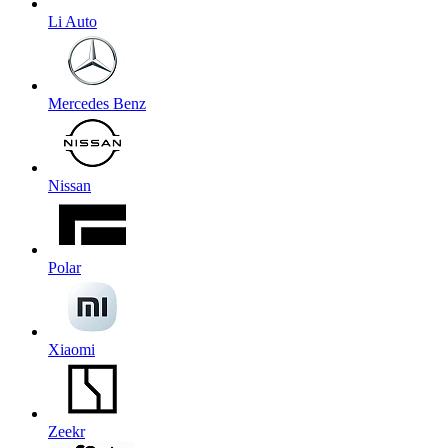
Li Auto
Mercedes Benz
Nissan
Polar
Xiaomi
Zeekr