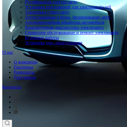
Русификация электро авто
Установка приложений для электромобилей
Тонировка стёкол авто
Антигравийная плёнка, бронирование авто
Антикоррозийная обработка автомобиля
Компьютерная диагностика электроавто
Сервисное обслуживание и ремонт электроавто
Кузовные работы
Установка доп. оборудования
О нас
О компании
Партнеры
Реквизиты
Документы
Контакты